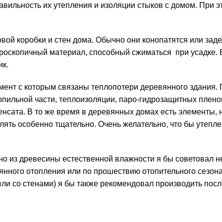
вильность их утепления и изоляции стыков с домом. При э
овой коробки и стен дома. Обычно они конопатятся или зад
роскопичный материал, способный сжиматься при усадке. 
ик.
мент с которым связаны теплопотери деревянного здания. 
пильной части, теплоизоляции, паро-гидрозащитных плено
нсата. В то же время в деревянных домах есть элементы, 
плять особенно тщательно. Очень желательно, что бы утепл
нно из древесины естественной влажности я бы советовал н
оянного отопления или по прошествию отопительного сезона
вли со стенами) я бы также рекомендовал производить посл