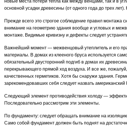
новые места потери тепла как между венцами, так и в у
основной усадки древесины (от одного года до трех лет
Прежде всего это строгое соблюдение правил монтажа с
внимание на геометрию здания вообще и угловых и межве
монтаже. Видимые кривизну и дефекты следует устранять
Важнейший момент — межвенцовый утеплитель и его пра
материалы. В домах из клееного бруса используется са
обязательный двусторонний подгиб в домах их древесины
перекрывающего прямой ход воздуха. И все же, пожалу
качественных герметиков. Хотя бы снаружи здания. Герм
зарекомендовавших себя следует назвать американский P
Следующий элемент противодействия холоду — эффектив
Последовательно рассмотрим эти элементы.
По
фундаменту:
следует обращать внимание на изоляцию
Само собой фундамент должен быть поднят на достаточ