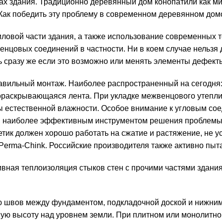
глах здания. Традиционно деревянный дом конопатили как м
). Как победить эту проблему в современном деревянном до
иловой части здания, а также использование современных 
нцовых соединений в частности. Ни в коем случае нельзя д
 сразу же если это возможно или менять элементы дефекты
вильный монтаж. Наиболее распространенный на сегодня: 
мораскрывающаяся лента. При укладке межвенцового утепли
 естественной влажности. Особое внимание к угловым сое
й, наиболее эффективным инструментом решения проблемы
етик должен хорошо работать на сжатие и растяжение, не у
erma-Chink. Российские производителя также активно пыта
ная теплоизоляция стыков стен с прочими частями здания
 швов между фундаментом, подкладочной доской и нижним
ную высоту над уровнем земли. При плитном или монолитн