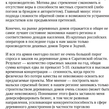
к производителю. Мотива два: стремление сэкономить и
отсутствие веры в способности местных строителей (либо
погоня за брэндом и авторитетом). Главный минус этого
подхода сложности обратной связи и возможности устранени
недостатков или предъявления претензий.
Конечно, на рынке деревянных домов отражается и общее не
самое лучшее состояние экономики нашего региона и
соответственно доходов населения. Из крупных российских
операторов в последние годы к нам зашли только
производители дешевых домов Терем и Зодчий.
И вся эта армия ежегодно пилит не очень большой пирог
спроса и заказов на деревянные дома в Саратовской области.
Результат — количество серьезных заказов на год, общая
сумма которых едва ли превысит 5-10. сказывается и высокая
временная концентрация — сезонность, когда просто
физически без потери качества не невозможно освоить все
предлагаемые проекты. Мое мнение — построить мало
мальски серьезный бизнес в нашем регионе занимаясь только
строительством деревянных домов очень сложно (может быть
даже невозможно). Понимание этого факта заставило меня
диверсифицировать бизнес, в том числе развивая
направления, усиливающие конкурентоспособность в сфере
деревянного домостроения (в частности торговлю