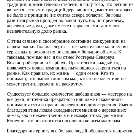
традиций, в значительной степени, в силу того, что регион н
является лесным и традиций деревянного домостроения здес
не было в принципе (не считая севера области). За годы
развития рынка пройден большой путь, но, по-прежнему,
деревянные дома, даже вместе с каркасными занимают
незначительную долю рынка.
С этим связано и своеобразное состояние конкуренции на
нашем рынке. Главная черта — незначительное количество
серьезных игроков и их не слишком большие объемы. К
таковым, помимо нас, я бы отнес Ростерем-Севервуд,
Вистастройсервис и Сарбрус. Практически каждый год
появляются новые компании, пытающиеся закрепиться на
рынке. Как правило, их жизнь — один сезон. Кто-то
понимает, что рынок слишком мал, кто-то не хочет или не
может тратить времени на раскрутку.
Существует большое количество шабашников — мастеров на
все руки, источника превратного или даже искаженного
понимания сути и правил деревянного домостроения. Именн
благодаря этим людям складывается мнения о деревянных
домах, как о некачественных и некомфортных для жизни.
Конечно, это не относится поголовно ко всем мастерам.
Благодаря интернету все больше людей обращается напряму