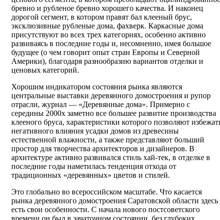
бревно и рубленое бревно хорошего качества. И наконец
дорогой сегмент, в котором правят бал клееный брус,
эксклюзивные рубленые дома, фахверк. Каркасные дома
присутствуют во всех трех категориях, особенно активно
развиваясь в последние годы и, несомненно, имея большое
будущее (о чем говорит опыт стран Европы и Северной
Америки), благодаря разнообразию вариантов отделки и
ценовых категорий.
Хорошим индикатором состояния рынка являются
центральные выставки деревянного домостроения и рупор
отрасли, журнал — «Деревянные дома». Примерно с
середины 2000х заметно все большее развитие производства
клееного бруса, характеристики которого позволяют избежат
негативного влияния усадки домов из древесины
естественной влажности, а также представляют больший
простор для творчества архитекторов и дизайнеров. В
архитектуре активно развивался стиль хай-тек, в отделке в
последние годы наметилась тенденция отхода от
традиционных «деревянных» цветов и стилей.
Это глобально во всероссийском масштабе. Что касается
рынка деревянного домостроения Саратовской области здесь
есть свои особенности. С начала нового постсоветского
времени он был в зачаточном состоянии, без глубоких