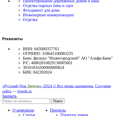
Проектирование деревянных домов и бань
Отделка парных бань и саун
Фундамент для дома
Инженерные коммуникации
Отделка
Реквизиты
ИНН: 645000357763
ОГРНИП: 318645100083235
Банк: филиал "Нижегородский" АО "Альфа-Банк"
Р/С: 40802810829130005601
30101810200000000824
БИК: 042202824
«Русский Дом
Артель
» |
2024 © Все права защищены.
Создание
сайта
—
fonsik.ru
Закрыть
Поиск
О компании
Проекты
Статьи
Проекты домов