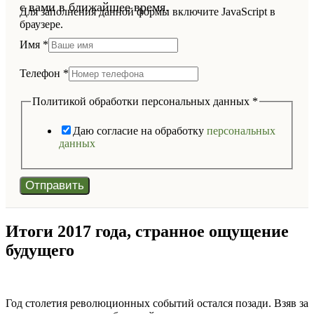
с вами в ближайшее время.
Для заполнения данной формы включите JavaScript в
браузере.
Имя
*
Телефон
*
Политикой обработки персональных данных
*
Даю согласие на обработку
персональных
данных
Отправить
Итоги 2017 года, странное ощущение
будущего
Год столетия революционных событий остался позади. Взяв за