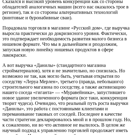
Сказался и высокий уровень конкуренции как со стороны
обладателей аналогичных машин (всего нас оказалось трое в
регионе), так и со стороны альтернативных технологий
(винтовые и буронабивные сваи).
Порадовала торговля в магазине «Русский дом», где выручка
выросла практически до докризисного уровня. Фактически,
это подтверждает необходимость развития малого бизнеса в
нишевом формате. Что мы в дальнейшем и рподолжим,
запуская новую линейку нишевых продуктов в сфере
лакокраски.
А вот выручка «Данилы» (стандартного магазина
стройматериалов), хотя и не значительно, но снизилась. Но
возможно не так, как могло быть, учитывая открытия по
соседству «Леруа Мерлен», третьего (правда, небольшого)
строительного магазина по соседству, а также активизацию
нашего соседа «гиганта» — «Муравейника», запустившего
новое здание увеличенного формата (все таки, конкуренция
творит чудеса). Очевидно, что реальный путь роста выручки
«Данилы», это работа с постоянными клиентами и
переманивание таковых от соседей. Последнее в качестве
части стратегии декларировалось мной и в прошлом году. Но,
к сожалению, ни во что активное не вылилось. В целом же
научный подход к управлению торговлей продолжает иметь