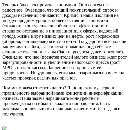
Теперь общее восприятие экономики. Оно совсем не
радостное. Очевидно, что общий покупательский спрос и
доходы населения снижаются. Кризис и наша изоляция на
международном уровне, общее состояние экономики
(снижение конкурентоспособности и эффективности,
страшное отставание в инновационных сферах, кадровый
голод), жизнь в эру низких цен на нефть, рост госрасходов
(оборона, социальные) все это гнетет. Государство все больше
закручивает гайки, фактически подминая под себя все
основные отрасли и сферы (банки, ресурсы, даже торговлю).
Очевидно, что нас (представителей малого бизнеса) ждет рост
зарегулированности и увеличение налогового пресса (рост
МРОТ, онлайнкассы). Давление со стороны сетей
продолжится. Не удивлюсь, если мы возвратимся во времена
частых проверок различных органов.
Чем мы можем ответить на это? Я, по прежнему, верю в
правильность выбранной нами концепции диверсификации
бизнеса. Наша задача наращивать конкурентные
преимущества и гибкость каждого направления, быть
максимально лояльными с нашими клиентами. И тогда все
получится.