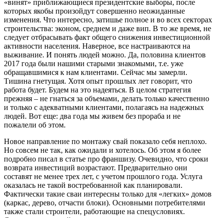
«винят» приближающиеся президентские выборы, после
которых якобы произойдут совершенно неожиданные
изменения. Что интересно, затишье полное и во всех секторах
строительства: эконом, среднем и даже вип. В то же время, не
следует отбрасывать факт общего снижения инвестиционной
активности населения. Наверное, все настраиваются на
выживание. И понять людей можно. Да, половина клиентов
2017 года были нашими старыми знакомыми, т.е. уже
обращавшимися к нам клиентами. Сейчас мы замерли.
Тишина гнетущая. Хотя опыт прошлых лет говорит, что
работа будет. Будем на это надеяться. В целом стратегия
прежняя – не гнаться за объемами, делать только качественно
и только с адекватными клиентами, полагаясь на надежных
людей. Вот еще: два года мы живем без прораба и не
пожалели об этом.
Новое направление по монтажу свай показало себя неплохо.
Но совсем не так, как ожидали и хотелось. Об этом я более
подробно писал в статье про франшизу. Очевидно, что сроки
возврата инвестиций возрастают. Предварительно они
составят не менее трех лет, с учетом прошлого года. Услуга
оказалась не такой востребованной как планировали.
Фактически такие сваи интересны только для «легких» домов
(каркас, дерево, отчасти блоки). Основными потребителями
также стали строители, работающие на спецусловиях.