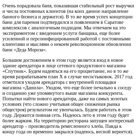
Очень порадовала баня, показавшая стабильный рост выручки
и числа постоянных клиентов (на коих данное направление
банного бизнеса и держится). В то же время успех концепции
бани для парения подтвердился и появлением в Саратове
комплексов с аналогичным подходом. Мы отвечаем на это
экспериментом с введением услуги банщика, еще более
усиленной и персонифицированной работой с постоянными
клиентами и мыслями о некоем революционном обновлении
бани «Деда Мороза».
Большим достижением в этом году является вход в новое
здание арендатора в лице сетевого продуктового магазина
«Спутник». Будем надеяться на его процветание, но в то же
время разрабатываем план Х в случае несостыковок. 2017 год
отметился уходом арендатора с внутренней площадки
магазина «Данила». Уходом, что еще более печально к соседу
и созданию уже упомянутого выше магазина конкурента.
Попытки найти нового арендатора, даже на самых золотых
условиях (что сложно учитывая общее снижения рынка
общестроя) результатом не увенчалась. Будем работать в этом
году. Держится пивная сеть. Надеюсь лето в этом году будет
более жарким. На территорию ресторана запущен интересный
арендатор – производитель ремесленного хлеба. Павда к
концу года он временно закрылся (надеюсь, весной вернется).