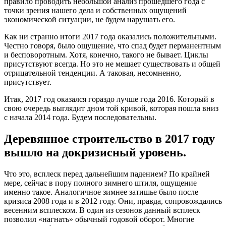
правило проводить небольшой анализ прошедшего года с
точки зрения нашего дела и собственных ощущений
экономической ситуации, не будем нарушать его.
Как ни странно итоги 2017 года оказались положительными.
Честно говоря, было ощущение, что спад будет перманентным
и бесповоротным. Хотя, конечно, такого не бывает. Циклы
присутствуют всегда. Но это не мешает существовать и общей
отрицательной тенденции. А таковая, несомненно,
присутствует.
Итак, 2017 год оказался гораздо лучше года 2016. Который в
свою очередь выглядит дном той кривой, которая пошла вниз
с начала 2014 года. Будем последовательны.
Деревянное строительство в 2017 году
вышло на докризисный уровень.
Что это, всплеск перед дальнейшим падением? По крайней
мере, сейчас в пору полного зимнего штиля, ощущение
именно такое. Аналогичное зимнее затишье было после
кризиса 2008 года и в 2012 году. Они, правда, сопровождались
весенним всплеском. В один из сезонов данный всплеск
позволил «нагнать» обычный годовой оборот. Многие