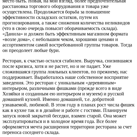
место быть. Новая, на мой взгляд, более предпочтительная
расстановка торгового оборудования и товара уже
осуществлена. Продолжается борьба за повышение
эффективности складских остатков, путем их
прогнозирования, а также снижения количества неликвидов
(что в свою очередь повысит оборачиваемость склада).
«Данила» и должен быть эффективным магазином формата
«возле дома», с небольшим чеком, хорошими ценами и
ассортиментом самой востребованной группы товаров. Тогда
он преодолеет любые бури.
Ресторан, к счастью остался стабилен. Выручка, снизившаяся
после кризиса, хотя и не растет, но и не падает. Уже
сложившаяся группа лояльных клиентов, по прежнему, нас
поддерживает. Выработалось наше собственное восприятие
заведения. Это ресторан с уникальным «деревянным»
интерьером, различными фишками (прежде всего в виде
Хозяйки и созданным ею интерьером и музеем) и русской
домашней кухней. Именно домашней, т.е. добротной
узнаваемой, любимой. В этом году в планах рост числа фишек
как в кухне так и в дизайне и работе с гостями. Планируем
запуск новой закрытой беседки, взамен старой. Она может
эксплуатироваться и в холодное время года. Все более
оформляется мечта расширения территории ресторана за счет
переноса соседнего склада.