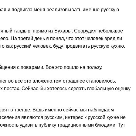
орая и подвигла меня реализовывать именно русскую
иняный тандыр, прямо из Бухары. Соорудил небольшое
о. На третий день я понял, что этот человек вряд ли
то как русский человек, буду продвигать русскую кухню.
бщения с поварами. Все это пошло на пользу.
нег во все это вложено,тем страшнее становилось.
их постах. Сейчас бы хотелось сделать глобальную оценку
орят в тренде. Ведь именно сейчас мы наблюдаем
аселения являются русским, интерес к русской кухне не
ложность удивить публику традиционными блюдами. Тут