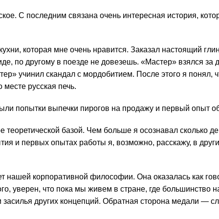
кское. С последним связана очень интересная история, кот
кухни, которая мне очень нравится. Заказал настоящий гл
, по другому в поезде не довезешь. «Мастер» взялся за дел
стер» учинил скандал с мордобитием. После этого я понял, ч
о месте русская печь.
 были попытки выпечки пирогов на продажу и первый опыт о
е теоретической базой. Чем больше я осознавал сколько де
тия и первых опытах работы я, возможно, расскажу, в друг
ет нашей корпоративной философии. Она оказалась как гов
го, уверен, что пока мы живем в стране, где большинство н
 и засилья других концепций. Обратная сторона медали — с